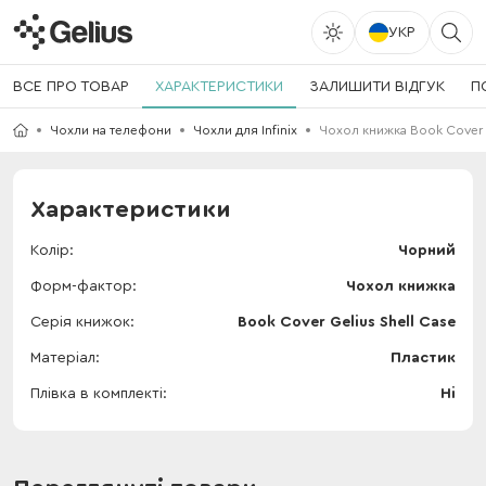
УКР
ВСЕ ПРО ТОВАР
ХАРАКТЕРИСТИКИ
ЗАЛИШИТИ ВІДГУК
П
Чохли на телефони
Чохли для Infinix
Чохол книжка Book Cover Ge
Характеристики
Колір
Чорний
Форм-фактор
Чохол книжка
Серія книжок
Book Cover Gelius Shell Case
Матеріал
Пластик
Плівка в комплекті
Ні