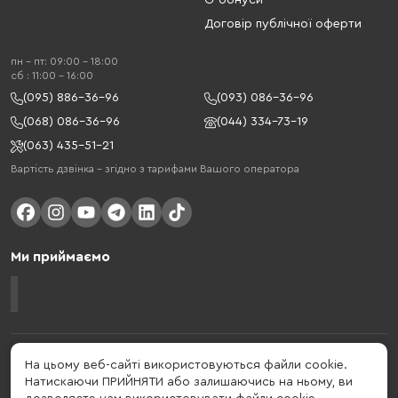
G-бонуси
Договір публічної оферти
пн - пт: 09:00 - 18:00
cб : 11:00 - 16:00
(095) 886-36-96
(093) 086-36-96
(068) 086-36-96
(044) 334-73-19
(063) 435-51-21
Вартість дзвінка – згідно з тарифами Вашого оператора
Ми приймаємо
Gelius - український бренд, який активно розвивається у сфері смарт
На цьому веб-сайті використовуються файли cookie.
гаджетів та мобільних аксесуарів. Бренд заснований в 2013 році. Gelius
Натискаючи ПРИЙНЯТИ або залишаючись на ньому, ви
- це набагато більше ніж просто бренд, це стиль життя, який об'єднує в