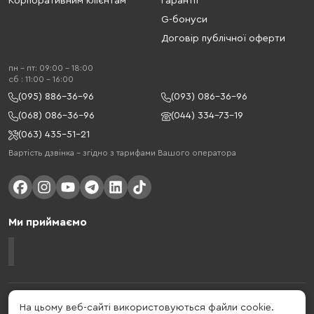
Корпоративним клієнтам
Гарантії
G-бонуси
Договір публічної оферти
пн - пт: 09:00 - 18:00
cб : 11:00 - 16:00
(095) 886-36-96
(093) 086-36-96
(068) 086-36-96
(044) 334-73-19
(063) 435-51-21
Вартість дзвінка – згідно з тарифами Вашого оператора
Ми приймаємо
Gelius - український бренд, який активно розвивається у сфері смарт
На цьому веб-сайті використовуються файли cookie.