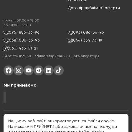
G-бонуси
Договір публічної оферти
пн - пт: 09:00 - 18:00
cб : 11:00 - 16:00
(095) 886-36-96
(093) 086-36-96
(068) 086-36-96
(044) 334-73-19
(063) 435-51-21
Вартість дзвінка – згідно з тарифами Вашого оператора
Ми приймаємо
Gelius - український бренд, який активно розвивається у сфері смарт
На цьому веб-сайті використовуються файли cookie.
гаджетів та мобільних аксесуарів. Бренд заснований в 2013 році. Gelius
Натискаючи ПРИЙНЯТИ або залишаючись на ньому, ви
- це набагато більше ніж просто бренд, це стиль життя, який об'єднує в