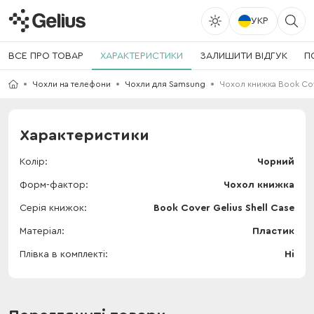
УКР
ВСЕ ПРО ТОВАР
ХАРАКТЕРИСТИКИ
ЗАЛИШИТИ ВІДГУК
П
Чохли на телефони
Чохли для Samsung
Чохол книжка Book Cove
Характеристики
Колір
Чорний
Форм-фактор
Чохол книжка
Серія книжок
Book Cover Gelius Shell Case
Матеріал
Пластик
Плівка в комплекті
Ні