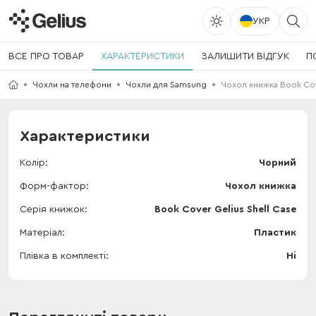
УКР
ВСЕ ПРО ТОВАР
ХАРАКТЕРИСТИКИ
ЗАЛИШИТИ ВІДГУК
П
Чохли на телефони
Чохли для Samsung
Чохол книжка Book Cove
Характеристики
Колір
Чорний
Форм-фактор
Чохол книжка
Серія книжок
Book Cover Gelius Shell Case
Матеріал
Пластик
Плівка в комплекті
Ні