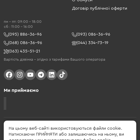
G-бонуси
Договір публічної оферти
пн - пт: 09:00 - 18:00
cб : 11:00 - 16:00
(095) 886-36-96
(093) 086-36-96
(068) 086-36-96
(044) 334-73-19
(063) 435-51-21
Вартість дзвінка – згідно з тарифами Вашого оператора
Ми приймаємо
Gelius - український бренд, який активно розвивається у сфері смарт
На цьому веб-сайті використовуються файли cookie.
гаджетів та мобільних аксесуарів. Бренд заснований в 2013 році. Gelius
Натискаючи ПРИЙНЯТИ або залишаючись на ньому, ви
- це набагато більше ніж просто бренд, це стиль життя, який об'єднує в