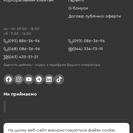
Корпоративним клієнтам
Гарантії
G-бонуси
Договір публічної оферти
пн - пт: 09:00 - 18:00
cб : 11:00 - 16:00
(095) 886-36-96
(093) 086-36-96
(068) 086-36-96
(044) 334-73-19
(063) 435-51-21
Вартість дзвінка – згідно з тарифами Вашого оператора
Ми приймаємо
Gelius - український бренд, який активно розвивається у сфері смарт
На цьому веб-сайті використовуються файли cookie.