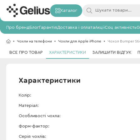
Каталог
Про бренд
Блог
Гарантія
Доставка і оплата
Акції
Соц активність
G
Чохли на телефони
Чохли для Apple iPhone
Чохол Bumper Stic
ВСЕ ПРО ТОВАР
ХАРАКТЕРИСТИКИ
ЗАЛИШИТИ ВІДГУК
Характеристики
Колір
Матеріал
Особливості чохла
Форм-фактор
Серія чохлів