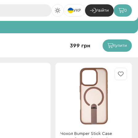
УКР
Увійти
0
399 грн
Купити
Чохол Bumper Stick Case