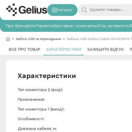
Каталог
Про бренд
Блог
Гарантія
Доставка і оплата
Акції
Соц активність
G
Кабелі USB та перехідники
Кабель USB Gelius iCable GP-UCN010 Ty
ВСЕ ПРО ТОВАР
ХАРАКТЕРИСТИКИ
ЗАЛИШИТИ ВІДГУК
Характеристики
Тип конектора 2 (вхід)
Призначення
Тип конектора 1 (вихід)
Особливості
Довжина кабеля, м