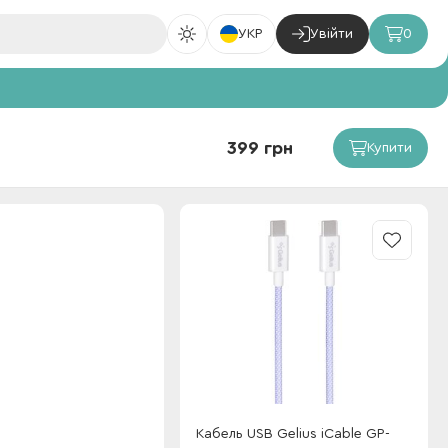
УКР
Увійти
0
399 грн
Купити
Кабель USB Gelius iCable GP-