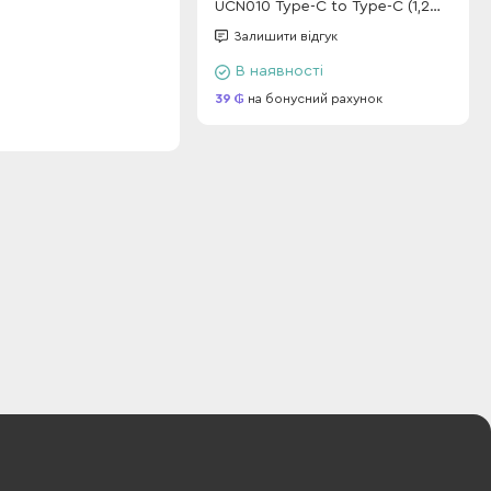
UCN010 Type-C to Type-C (1,2m)
(60W) Violet
Залишити відгук
В наявності
39
на бонусний рахунок