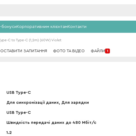
-бонуси
Корпоративним клієнтам
Контакти
pe-C to Type-C (1,2m) (60W) Violet
ПОСТАВИТИ ЗАПИТАННЯ
ФОТО ТА ВІДЕО
ФАЙЛИ
1
USB Type-C
Для синхронізації даних, Для зарядки
USB Type-C
Швидкість передачі даних до 480 Мбіт/с
1.2