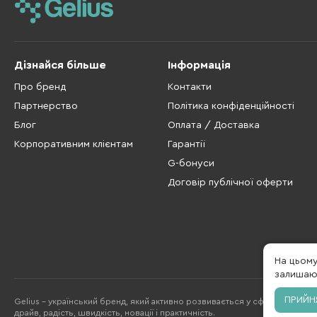
Дізнайся більше
Інформація
Про бренд
Контакти
Партнерство
Політика конфіденційності
Блог
Оплата / Доставка
Корпоративним клієнтам
Гарантії
G-бонуси
Договір публічної оферти
На цьом
залишаюч
ПРИЙН
Gelius - український бренд, який активно розвивається у сфері смарт гад
драйв, радість, швидкість, новації і практичність.