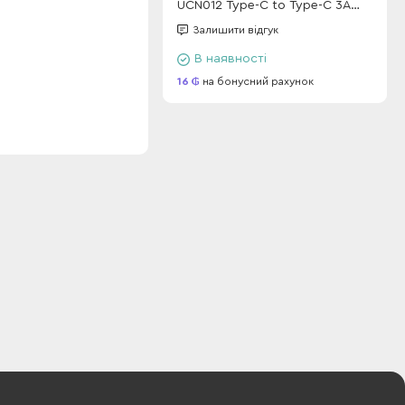
UCN012 Type-C to Type-C 3A
60W (1m) White
Залишити відгук
В наявності
16
на бонусний рахунок