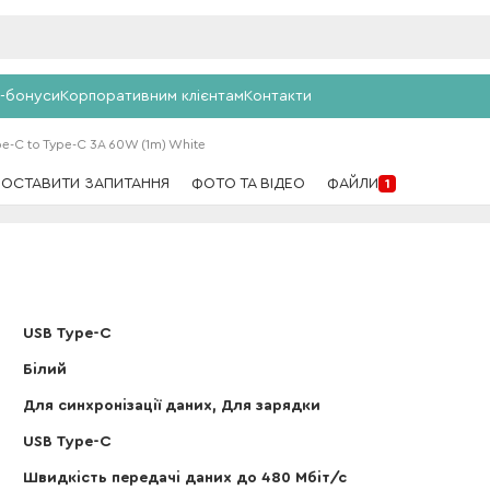
-бонуси
Корпоративним клієнтам
Контакти
e-C to Type-C 3A 60W (1m) White
ПОСТАВИТИ ЗАПИТАННЯ
ФОТО ТА ВІДЕО
ФАЙЛИ
1
USB Type-C
Білий
Для синхронізації даних, Для зарядки
USB Type-C
Швидкість передачі даних до 480 Мбіт/с