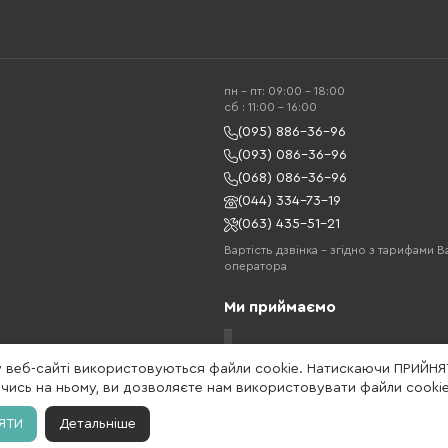
пн - пт: 09:00 - 18:00
cб : 11:00 - 16:00
(095) 886-36-96
(093) 086-36-96
(068) 086-36-96
(044) 334-73-19
(063) 435-51-21
Вартість дзвінка – згідно з тарифами 
оператора
Ми приймаємо
у веб-сайті використовуються файли cookie. Натискаючи ПРИЙНЯ
ись на ньому, ви дозволяєте нам використовувати файли cookie
ЯТИ
Детальніше
жетів та мобільних аксесуарів. Бренд заснований в 2013 році. Gelius - це на