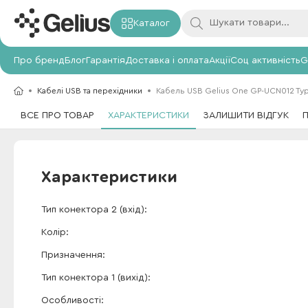
Каталог
Про бренд
Блог
Гарантія
Доставка і оплата
Акції
Соц активність
G
Кабелі USB та перехідники
Кабель USB Gelius One GP-UCN012 Typ
ВСЕ ПРО ТОВАР
ХАРАКТЕРИСТИКИ
ЗАЛИШИТИ ВІДГУК
Характеристики
Тип конектора 2 (вхід)
Колір
Призначення
Тип конектора 1 (вихід)
Особливості