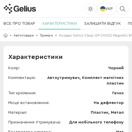
УКР
ВСЕ ПРО ТОВАР
ХАРАКТЕРИСТИКИ
ЗАЛИШИТИ ВІДГУК
П
Автотовари
Тримачі
Холдер Gelius Clasp GP-CH022 Magnetic B
Характеристики
Колір
Чорний
Комплектація
Автоутримувач, Комплект магнітних
пластин
Тип кріплення
Гачок
Місце встановлення
На дефлектор
Матеріал
Пластик, Метал
Призначення Утримувача
Для мобільного телефону