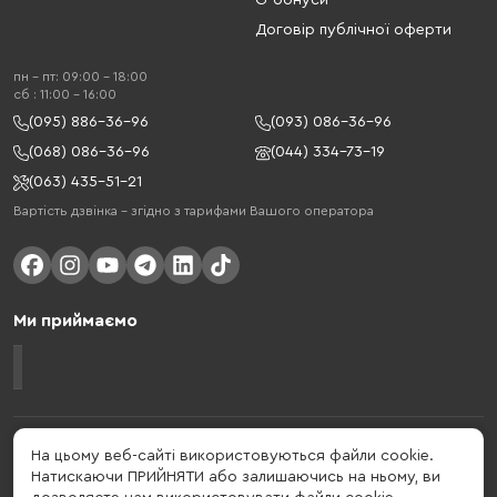
G-бонуси
Договір публічної оферти
пн - пт: 09:00 - 18:00
cб : 11:00 - 16:00
(095) 886-36-96
(093) 086-36-96
(068) 086-36-96
(044) 334-73-19
(063) 435-51-21
Вартість дзвінка – згідно з тарифами Вашого оператора
Ми приймаємо
Gelius - український бренд, який активно розвивається у сфері смарт
На цьому веб-сайті використовуються файли cookie.
гаджетів та мобільних аксесуарів. Бренд заснований в 2013 році. Gelius
Натискаючи ПРИЙНЯТИ або залишаючись на ньому, ви
- це набагато більше ніж просто бренд, це стиль життя, який об'єднує в