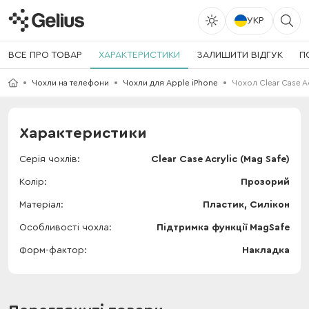
УКР
ВСЕ ПРО ТОВАР
ХАРАКТЕРИСТИКИ
ЗАЛИШИТИ ВІДГУК
П
Чохли на телефони
Чохли для Apple iPhone
Чохол Clear Case Ac
Характеристики
Серія чохлів
Clear Case Acrylic (Mag Safe)
Колір
Прозорий
Матеріал
Пластик, Силікон
Особливості чохла
Підтримка функції MagSafe
Форм-фактор
Накладка