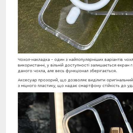
Чохол-накладка - один з найпопулярніших варіантів чох
використанні, у вільній доступності залишається екран 
даного чохла, але весь функціонал зберігається.
Аксесуар прозорий, що дозволяє виділити оригінальний 
з міцного пластику, що надає смартфону стійкість до уда