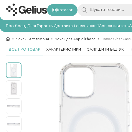
Каталог
Про бренд
Блог
Гарантія
Доставка і оплата
Акції
Соц активність
G
Чохли на телефони
Чохли для Apple iPhone
Чохол Clear Case A
ВСЕ ПРО ТОВАР
ХАРАКТЕРИСТИКИ
ЗАЛИШИТИ ВІДГУК