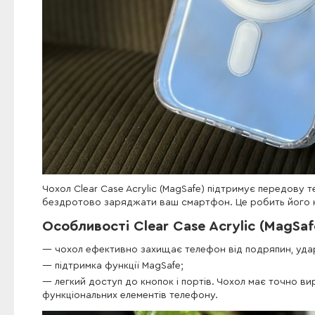
Чохол Clear Case Acrylic (MagSafe) підтримує передову 
бездротово заряджати ваш смартфон. Це робить його н
Особливості Clear Case Acrylic (MagSaf
чохол ефективно захищає телефон від подряпин, ударі
підтримка функції MagSafe;
легкий доступ до кнопок і портів. Чохол має точно вир
функціональних елементів телефону.