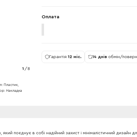
Оплата
Гарантія
12 міс.
14 днів
обмін/повер
1
/
8
л
Пластик,
ор
Накладка
, який поєднує в собі надійний захист і мінімалістичний дизайн д