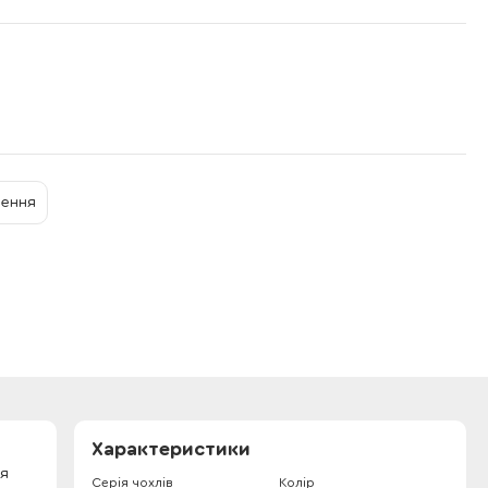
нення
Характеристики
ля
Серія чохлів
Колір