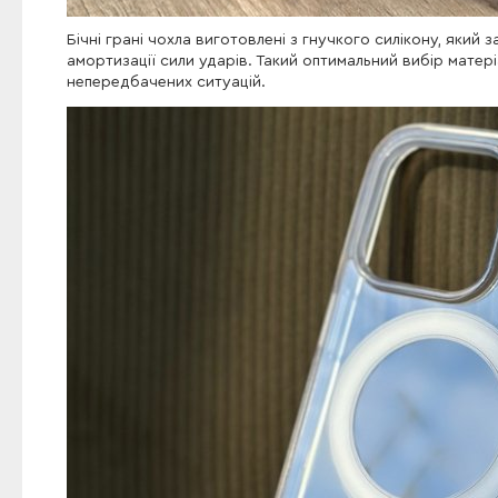
Бічні грані чохла виготовлені з гнучкого силікону, який
амортизації сили ударів. Такий оптимальний вибір мате
непередбачених ситуацій.