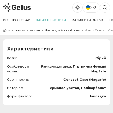
УКР
ВСЕ ПРО ТОВАР
ХАРАКТЕРИСТИКИ
ЗАЛИШИТИ ВІДГУК
П
Чохли на телефони
Чохли для Apple iPhone
Чохол Concept Case
Характеристики
Колір
Сірий
Особливості
Рамка-підставка, Підтримка функції
чохла
MagSafe
Серія чохлів
Concept Case (Magsafe)
Матеріал
Термополіуретан, Полікарбонат
Форм-фактор
Накладка