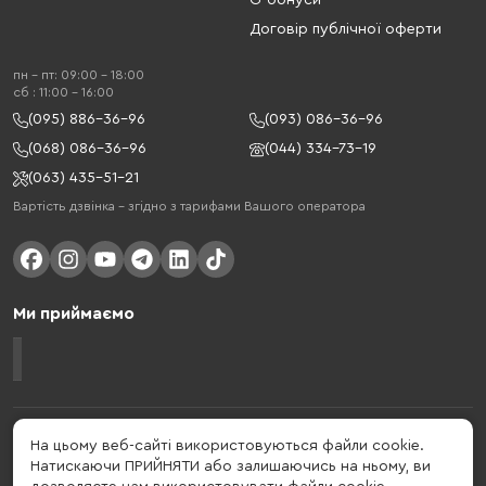
G-бонуси
Договір публічної оферти
пн - пт: 09:00 - 18:00
cб : 11:00 - 16:00
(095) 886-36-96
(093) 086-36-96
(068) 086-36-96
(044) 334-73-19
(063) 435-51-21
Вартість дзвінка – згідно з тарифами Вашого оператора
Ми приймаємо
Gelius - український бренд, який активно розвивається у сфері смарт
На цьому веб-сайті використовуються файли cookie.
гаджетів та мобільних аксесуарів. Бренд заснований в 2013 році. Gelius
Натискаючи ПРИЙНЯТИ або залишаючись на ньому, ви
- це набагато більше ніж просто бренд, це стиль життя, який об'єднує в