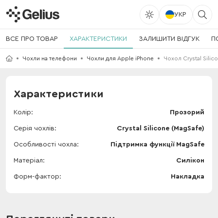
УКР
ВСЕ ПРО ТОВАР
ХАРАКТЕРИСТИКИ
ЗАЛИШИТИ ВІДГУК
П
Чохли на телефони
Чохли для Apple iPhone
Чохол Crystal Silic
Характеристики
Колір
Прозорий
Серія чохлів
Crystal Silicone (MagSafe)
Особливості чохла
Підтримка функції MagSafe
Матеріал
Силікон
Форм-фактор
Накладка