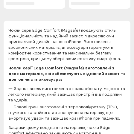
Чохли серії Edge Comfort (Magsafe) поєднують стиль,
функціональність та надійний захист, підкреслюючи
оригінальний дизайн вашого iPhone. Виготовлені з
високоякісних матеріалів, ці аксесуари гарантують
комфортне користування та максимальну безпеку
пристрою, при цьому зберігаючи естетику смартфона.
Чохли серії Edge Comfort (Magsafe) виготовлені з
двох матеріалів, які забезпечують відмінний захист та
довговічність аксесуара:
Задня панель виготовлена з полікарбонату, міцного та
легкого матеріалу, який захищає пристрій від подряпин
та ударів.
Бокові грані виготовлені з термополіуретану (TPU),
гнучкого та стійкого до зношування матеріалу, що
амортизує удари та захищає краї iPhone при падіннях.
Завдяки цьому поєднанню матеріалів, чохли Edge
Comfort ефективно захищають смартфон від