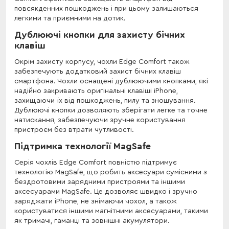
повсякденних пошкоджень і при цьому залишаються
легкими та приємними на дотик.
Дублюючі кнопки для захисту бічних
клавіш
Окрім захисту корпусу, чохли Edge Comfort також
забезпечують додатковий захист бічних клавіш
смартфона. Чохли оснащені дублюючими кнопками, які
надійно закривають оригінальні клавіші iPhone,
захищаючи їх від пошкоджень, пилу та зношування.
Дублюючі кнопки дозволяють зберігати легке та точне
натискання, забезпечуючи зручне користування
пристроєм без втрати чутливості.
Підтримка технології MagSafe
Серія чохлів Edge Comfort повністю підтримує
технологію MagSafe, що робить аксесуари сумісними з
бездротовими зарядними пристроями та іншими
аксесуарами MagSafe. Це дозволяє швидко і зручно
заряджати iPhone, не знімаючи чохол, а також
користуватися іншими магнітними аксесуарами, такими
як тримачі, гаманці та зовнішні акумулятори.