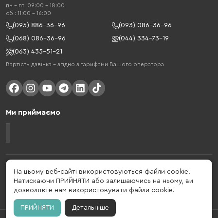
пн - пт: 09:00 - 18:00
cб : 11:00 - 16:00
(095) 886-36-96
(093) 086-36-96
(068) 086-36-96
(044) 334-73-19
(063) 435-51-21
Вартість дзвінка – згідно з тарифами Вашого оператора
Ми приймаємо
Gelius - український бренд, який активно розвивається у сфері смарт
На цьому веб-сайті використовуються файли cookie.
гаджетів та мобільних аксесуарів. Бренд заснований в 2013 році. Gelius
Натискаючи ПРИЙНЯТИ або залишаючись на ньому, ви
- це набагато більше ніж просто бренд, це стиль життя, який об'єднує в
дозволяєте нам використовувати файли cookie.
собі драйв, радість, швидкість, новації і практичність.
ПРИЙНЯТИ
Детальніше