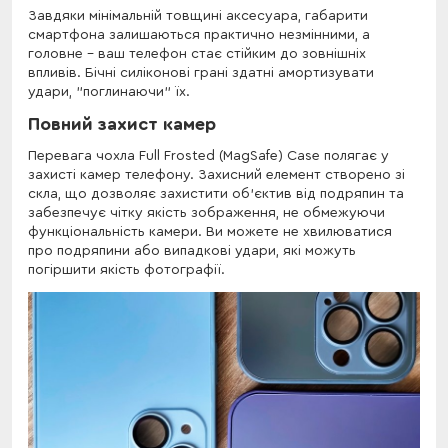
Завдяки мінімальній товщині аксесуара, габарити
смартфона залишаються практично незмінними, а
головне - ваш телефон стає стійким до зовнішніх
впливів. Бічні силіконові грані здатні амортизувати
удари, "поглинаючи" їх.
Повний захист камер
Перевага чохла Full Frosted (MagSafe) Case полягає у
захисті камер телефону. Захисний елемент створено зі
скла, що дозволяє захистити об'єктив від подряпин та
забезпечує чітку якість зображення, не обмежуючи
функціональність камери. Ви можете не хвилюватися
про подряпини або випадкові удари, які можуть
погіршити якість фотографії.