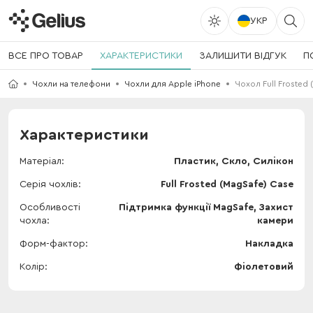
УКР
ВСЕ ПРО ТОВАР
ХАРАКТЕРИСТИКИ
ЗАЛИШИТИ ВІДГУК
П
Чохли на телефони
Чохли для Apple iPhone
Чохол Full Frosted 
Характеристики
Матеріал
Пластик, Скло, Силікон
Серія чохлів
Full Frosted (MagSafe) Case
Особливості
Підтримка функції MagSafe, Захист
чохла
камери
Форм-фактор
Накладка
Колір
Фіолетовий