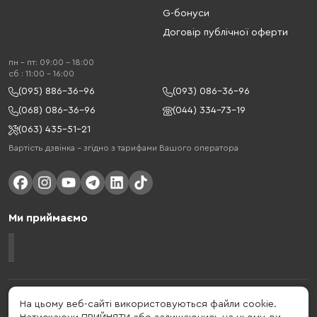
G-бонуси
Договір публічної оферти
пн - пт: 09:00 - 18:00
cб : 11:00 - 16:00
(095) 886-36-96
(093) 086-36-96
(068) 086-36-96
(044) 334-73-19
(063) 435-51-21
Вартість дзвінка – згідно з тарифами Вашого оператора
Ми приймаємо
Gelius - український бренд, який активно розвивається у сфері смарт
На цьому веб-сайті використовуються файли cookie.
гаджетів та мобільних аксесуарів. Бренд заснований в 2013 році. Gelius