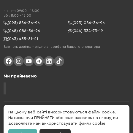
пн - пт: 09:00 - 18:00
cб : 11:00 - 16:00
(095) 886-36-96
(093) 086-36-96
(068) 086-36-96
(044) 334-73-19
(063) 435-51-21
Вартість дзвінка – згідно з тарифами Вашого оператора
Ми приймаємо
Gelius - український бренд, який активно розвивається у сфері смарт
На цьому веб-сайті використовуються файли cookie.
гаджетів та мобільних аксесуарів. Бренд заснований в 2013 році. Gelius
Натискаючи ПРИЙНЯТИ або залишаючись на ньому, ви
- це набагато більше ніж просто бренд, це стиль життя, який об'єднує в
дозволяєте нам використовувати файли cookie.
собі драйв, радість, швидкість, новації і практичність.