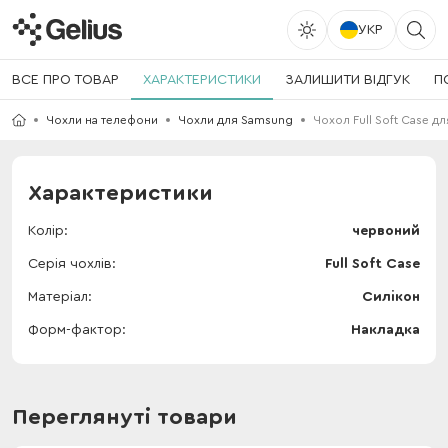
УКР
ВСЕ ПРО ТОВАР
ХАРАКТЕРИСТИКИ
ЗАЛИШИТИ ВІДГУК
П
Чохли на телефони
Чохли для Samsung
Чохол Full Soft Case д
Характеристики
Колір
червоний
Серія чохлів
Full Soft Case
Матеріал
Силікон
Форм-фактор
Накладка
Переглянуті товари