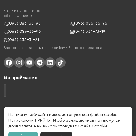
пн - пт: 09:00 - 18:00
cб : 11:00 - 16:00
(095) 886-36-96
(093) 086-36-96
(068) 086-36-96
(044) 334-73-19
(063) 435-51-21
Вартість дзвінка – згідно з тарифами Вашого оператора
Ми приймаємо
Gelius - український бренд, який активно розвивається у сфері смарт
На цьому веб-сайті використовуються файли cookie.
гаджетів та мобільних аксесуарів. Бренд заснований в 2013 році. Gelius
Натискаючи ПРИЙНЯТИ або залишаючись на ньому, ви
- це набагато більше ніж просто бренд, це стиль життя, який об'єднує в
дозволяєте нам використовувати файли cookie.
собі драйв, радість, швидкість, новації і практичність.