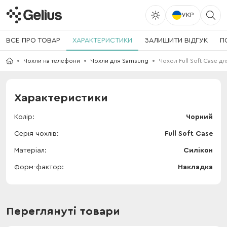
УКР
ВСЕ ПРО ТОВАР
ХАРАКТЕРИСТИКИ
ЗАЛИШИТИ ВІДГУК
П
Чохли на телефони
Чохли для Samsung
Чохол Full Soft Case д
Характеристики
Колір
Чорний
Серія чохлів
Full Soft Case
Матеріал
Силікон
Форм-фактор
Накладка
Переглянуті товари