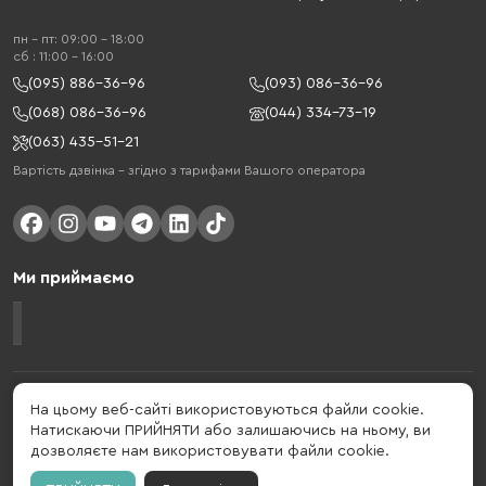
пн - пт: 09:00 - 18:00
cб : 11:00 - 16:00
(095) 886-36-96
(093) 086-36-96
(068) 086-36-96
(044) 334-73-19
(063) 435-51-21
Вартість дзвінка – згідно з тарифами Вашого оператора
Ми приймаємо
Gelius - український бренд, який активно розвивається у сфері смарт
На цьому веб-сайті використовуються файли cookie.
гаджетів та мобільних аксесуарів. Бренд заснований в 2013 році. Gelius
Натискаючи ПРИЙНЯТИ або залишаючись на ньому, ви
- це набагато більше ніж просто бренд, це стиль життя, який об'єднує в
дозволяєте нам використовувати файли cookie.
собі драйв, радість, швидкість, новації і практичність.