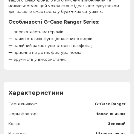
вашого смартфона. З його якісним виконянням та
можливостями цей чохол стане ідеальним супутником
для вашого смартфона у будь-яких ситуаціях.
Особливості G-Case Ranger Series:
висока якість матеріалів;
наявність всіх функціональних отворів;
надійний захист усіх сторін телефона;
приємна на дотик фактура чохла;
зручність у використанні.
Характеристики
Серія книжок
G-Case Ranger
Форм-фактор
Чохол книжка
Колір
Зелений
Матеріал
Штучна шкіра