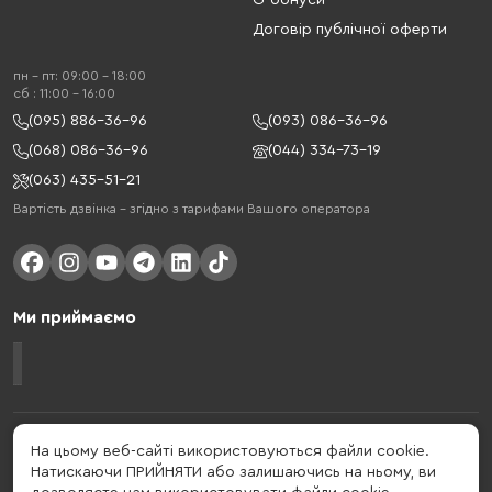
G-бонуси
Договір публічної оферти
пн - пт: 09:00 - 18:00
cб : 11:00 - 16:00
(095) 886-36-96
(093) 086-36-96
(068) 086-36-96
(044) 334-73-19
(063) 435-51-21
Вартість дзвінка – згідно з тарифами Вашого оператора
Ми приймаємо
Gelius - український бренд, який активно розвивається у сфері смарт
На цьому веб-сайті використовуються файли cookie.
гаджетів та мобільних аксесуарів. Бренд заснований в 2013 році. Gelius
Натискаючи ПРИЙНЯТИ або залишаючись на ньому, ви
- це набагато більше ніж просто бренд, це стиль життя, який об'єднує в