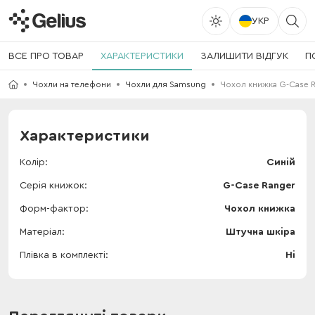
УКР
ВСЕ ПРО ТОВАР
ХАРАКТЕРИСТИКИ
ЗАЛИШИТИ ВІДГУК
П
Чохли на телефони
Чохли для Samsung
Чохол книжка G-Case R
Характеристики
Колір
Синій
Серія книжок
G-Case Ranger
Форм-фактор
Чохол книжка
Матеріал
Штучна шкіра
Плівка в комплекті
Ні