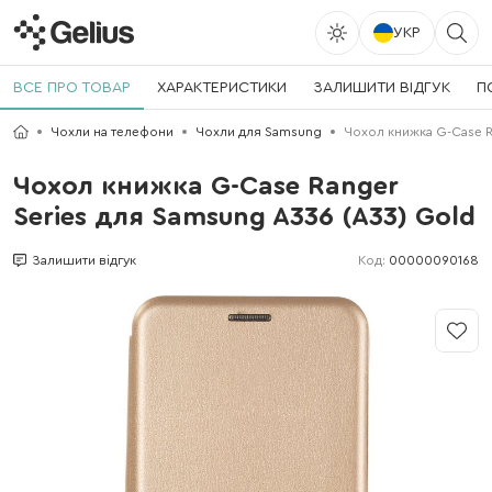
УКР
ВСЕ ПРО ТОВАР
ХАРАКТЕРИСТИКИ
ЗАЛИШИТИ ВІДГУК
П
Чохли на телефони
Чохли для Samsung
Чохол книжка G-Case R
Чохол книжка G-Case Ranger
Series для Samsung A336 (A33) Gold
Код:
00000090168
Залишити відгук