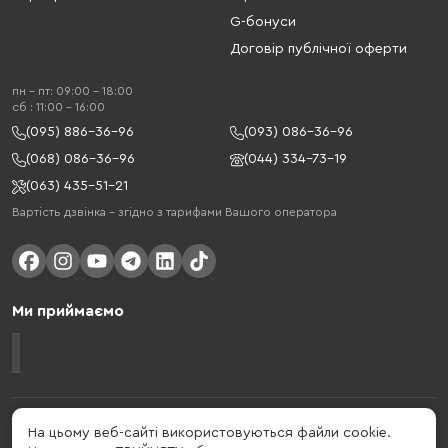
G-бонуси
Договір публічної оферти
пн - пт: 09:00 - 18:00
cб : 11:00 - 16:00
(095) 886-36-96
(093) 086-36-96
(068) 086-36-96
(044) 334-73-19
(063) 435-51-21
Вартість дзвінка – згідно з тарифами Вашого оператора
Ми приймаємо
Gelius - український бренд, який активно розвивається у сфері смарт
На цьому веб-сайті використовуються файли cookie.
гаджетів та мобільних аксесуарів. Бренд заснований в 2013 році. Gelius