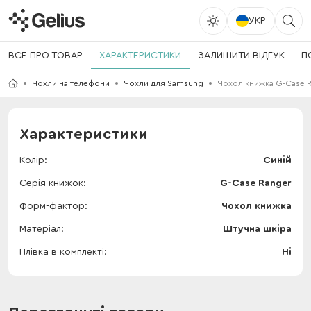
УКР
ВСЕ ПРО ТОВАР
ХАРАКТЕРИСТИКИ
ЗАЛИШИТИ ВІДГУК
П
Чохли на телефони
Чохли для Samsung
Чохол книжка G-Case Ra
Характеристики
Колір
Синій
Серія книжок
G-Case Ranger
Форм-фактор
Чохол книжка
Матеріал
Штучна шкіра
Плівка в комплекті
Ні