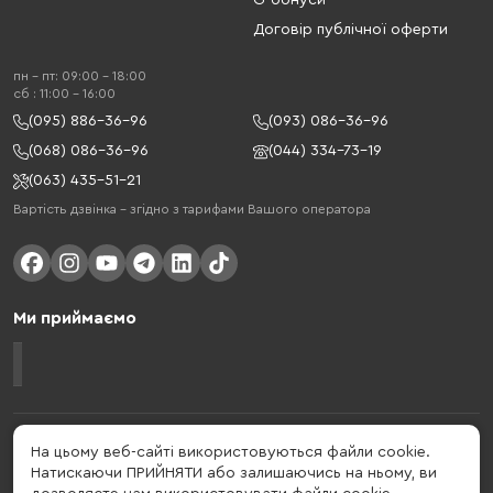
G-бонуси
Договір публічної оферти
пн - пт: 09:00 - 18:00
cб : 11:00 - 16:00
(095) 886-36-96
(093) 086-36-96
(068) 086-36-96
(044) 334-73-19
(063) 435-51-21
Вартість дзвінка – згідно з тарифами Вашого оператора
Ми приймаємо
Gelius - український бренд, який активно розвивається у сфері смарт
На цьому веб-сайті використовуються файли cookie.
гаджетів та мобільних аксесуарів. Бренд заснований в 2013 році. Gelius
Натискаючи ПРИЙНЯТИ або залишаючись на ньому, ви
- це набагато більше ніж просто бренд, це стиль життя, який об'єднує в