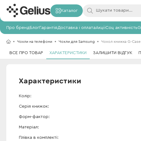
Каталог
Про бренд
Блог
Гарантія
Доставка і оплата
Акції
Соц активність
G
Чохли на телефони
Чохли для Samsung
Чохол книжка G-Case 
ВСЕ ПРО ТОВАР
ХАРАКТЕРИСТИКИ
ЗАЛИШИТИ ВІДГУК
Характеристики
Колір
Серія книжок
Форм-фактор
Матеріал
Плівка в комплекті