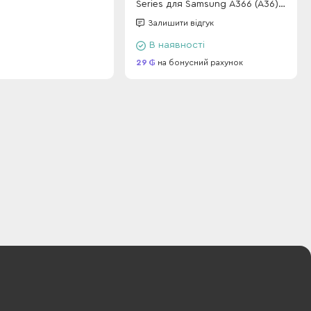
Series для Samsung A366 (A36)
/ A566 (A56) Dark Blue
Залишити відгук
В наявності
29
на бонусний рахунок