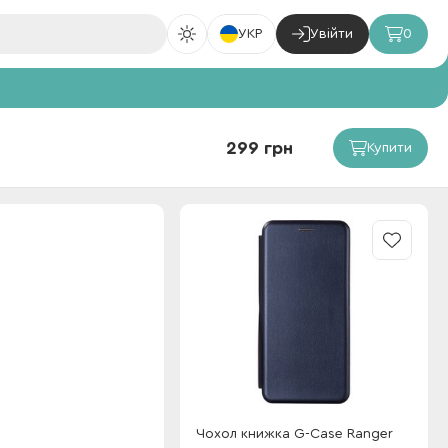
УКР
Увійти
0
299 грн
Купити
Чохол книжка G-Case Ranger