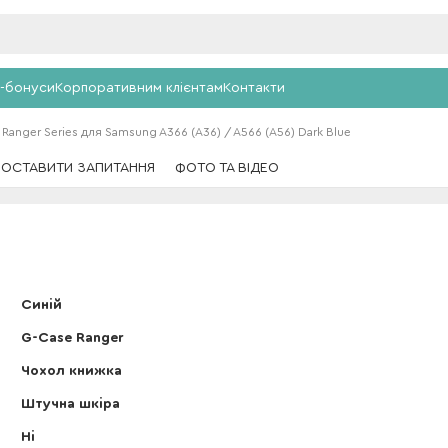
-бонуси
Корпоративним клієнтам
Контакти
Ranger Series для Samsung A366 (A36) / A566 (A56) Dark Blue
ПОСТАВИТИ ЗАПИТАННЯ
ФОТО ТА ВІДЕО
Синій
G-Case Ranger
Чохол книжка
Штучна шкіра
Ні