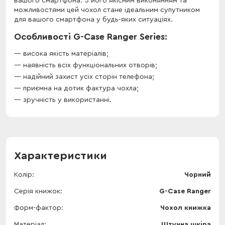
вашого смартфона. З його якісним виконянням та
можливостями цей чохол стане ідеальним супутником
для вашого смартфона у будь-яких ситуаціях.
Особливості G-Case Ranger Series:
висока якість матеріалів;
наявність всіх функціональних отворів;
надійний захист усіх сторін телефона;
приємна на дотик фактура чохла;
зручність у використанні.
Характеристики
Колір
Чорний
Серія книжок
G-Case Ranger
Форм-фактор
Чохол книжка
Матеріал
Штучна шкіра