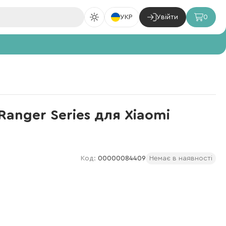
УКР
Увійти
0
anger Series для Xiaomi
Код:
00000084409
Немає в наявності