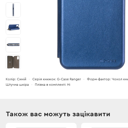
Колір
Синій
Серія книжок
G-Case Ranger
Форм-фактор
Чохол кн
Штучна шкіра
Плівка в комплекті
Ні
Також вас можуть зацікавити