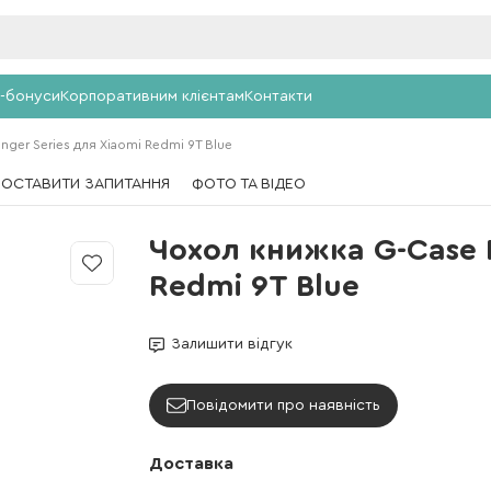
-бонуси
Корпоративним клієнтам
Контакти
ger Series для Xiaomi Redmi 9T Blue
ПОСТАВИТИ ЗАПИТАННЯ
ФОТО ТА ВІДЕО
Чохол книжка G-Case R
Redmi 9T Blue
Залишити відгук
Повідомити про наявність
Доставка