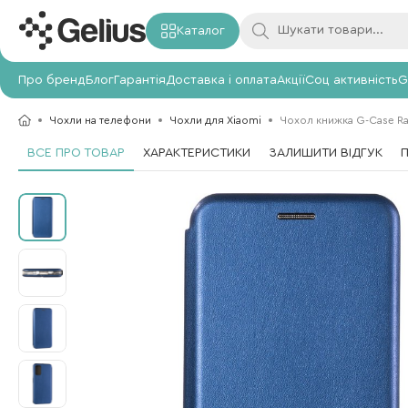
Каталог
Про бренд
Блог
Гарантія
Доставка і оплата
Акції
Соц активність
G
Чохли на телефони
Чохли для Xiaomi
Чохол книжка G-Case Ran
ВСЕ ПРО ТОВАР
ХАРАКТЕРИСТИКИ
ЗАЛИШИТИ ВІДГУК