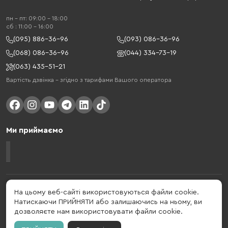
пн - пт: 09:00 - 18:00
cб : 11:00 - 16:00
(095) 886-36-96
(093) 086-36-96
(068) 086-36-96
(044) 334-73-19
(063) 435-51-21
Вартість дзвінка – згідно з тарифами Вашого оператора
Ми приймаємо
Gelius - український бренд, який активно розвивається у сфері смарт
На цьому веб-сайті використовуються файли cookie.
гаджетів та мобільних аксесуарів. Бренд заснований в 2013 році. Gelius
Натискаючи ПРИЙНЯТИ або залишаючись на ньому, ви
- це набагато більше ніж просто бренд, це стиль життя, який об'єднує в
дозволяєте нам використовувати файли cookie.
собі драйв, радість, швидкість, новації і практичність.