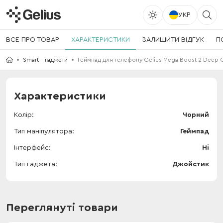
УКР
ВСЕ ПРО ТОВАР
ХАРАКТЕРИСТИКИ
ЗАЛИШИТИ ВІДГУК
П
Smart - гаджети
Геймпад для телефону Gelius Mega Boost 2 Deep 
Характеристики
Колір
Чорний
Тип маніпулятора
Геймпад
Інтерфейс
Ні
Тип гаджета
Джойстик
Переглянуті товари