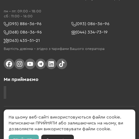
пн - пт: 09:00 - 18:00
cб : 11:00 - 16:00
(095) 886-36-96
(093) 086-36-96
(068) 086-36-96
(044) 334-73-19
(063) 435-51-21
Вартість дзвінка – згідно з тарифами Вашого оператора
Ми приймаємо
Gelius - український бренд, який активно розвивається у сфері смарт
На цьому веб-сайті використовуються файли cookie.
гаджетів та мобільних аксесуарів. Бренд заснований в 2013 році. Gelius
Натискаючи ПРИЙНЯТИ або залишаючись на ньому, ви
- це набагато більше ніж просто бренд, це стиль життя, який об'єднує в
дозволяєте нам використовувати файли cookie.
собі драйв, радість, швидкість, новації і практичність.