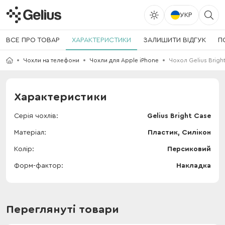
УКР
ВСЕ ПРО ТОВАР
ХАРАКТЕРИСТИКИ
ЗАЛИШИТИ ВІДГУК
П
Чохли на телефони
Чохли для Apple iPhone
Чохол Gelius Bright
Характеристики
Серія чохлів
Gelius Bright Case
Матеріал
Пластик, Силікон
Колір
Персиковий
Форм-фактор
Накладка
Переглянуті товари