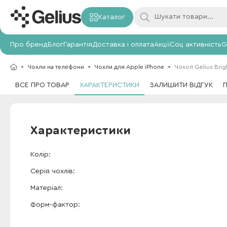
Каталог
Про бренд
Блог
Гарантія
Доставка і оплата
Акції
Соц активність
G
Чохли на телефони
Чохли для Apple iPhone
Чохол Gelius Brigh
ВСЕ ПРО ТОВАР
ХАРАКТЕРИСТИКИ
ЗАЛИШИТИ ВІДГУК
Характеристики
Колір
Серія чохлів
Матеріал
Форм-фактор