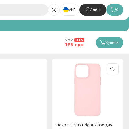
УКР
Увійти
0
299
-33%
Купити
199 грн
Чохол Gelius Bright Case для