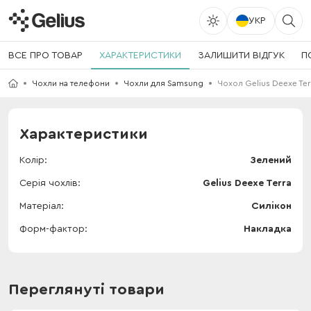
УКР
ВСЕ ПРО ТОВАР
ХАРАКТЕРИСТИКИ
ЗАЛИШИТИ ВІДГУК
П
Чохли на телефони
Чохли для Samsung
Чохол Gelius Deexe Ter
Характеристики
Колір
Зелений
Серія чохлів
Gelius Deexe Terra
Матеріал
Силікон
Форм-фактор
Накладка
Переглянуті товари