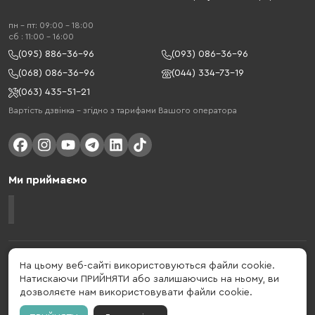
пн - пт: 09:00 - 18:00
cб : 11:00 - 16:00
(095) 886-36-96
(093) 086-36-96
(068) 086-36-96
(044) 334-73-19
(063) 435-51-21
Вартість дзвінка – згідно з тарифами Вашого оператора
Ми приймаємо
Gelius - український бренд, який активно розвивається у сфері смарт
На цьому веб-сайті використовуються файли cookie.
гаджетів та мобільних аксесуарів. Бренд заснований в 2013 році. Gelius
Натискаючи ПРИЙНЯТИ або залишаючись на ньому, ви
- це набагато більше ніж просто бренд, це стиль життя, який об'єднує в
дозволяєте нам використовувати файли cookie.
собі драйв, радість, швидкість, новації і практичність.