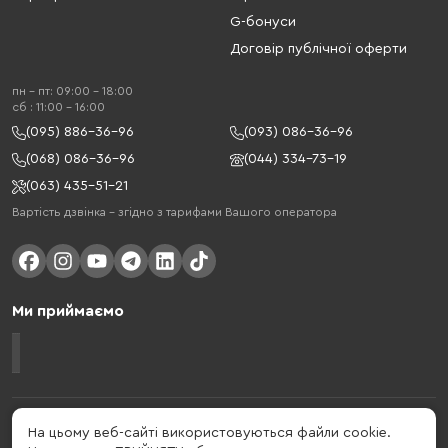
G-бонуси
Договір публічної оферти
пн - пт: 09:00 - 18:00
cб : 11:00 - 16:00
(095) 886-36-96
(093) 086-36-96
(068) 086-36-96
(044) 334-73-19
(063) 435-51-21
Вартість дзвінка – згідно з тарифами Вашого оператора
Ми приймаємо
Gelius - український бренд, який активно розвивається у сфері смарт
На цьому веб-сайті використовуються файли cookie.
гаджетів та мобільних аксесуарів. Бренд заснований в 2013 році. Gelius