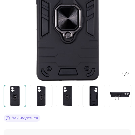
1
/
5
Закінчується