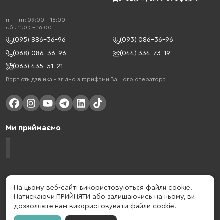
пн - пт: 09:00 - 18:00
cб : 11:00 - 16:00
(095) 886-36-96
(093) 086-36-96
(068) 086-36-96
(044) 334-73-19
(063) 435-51-21
Вартість дзвінка – згідно з тарифами Вашого оператора
Ми приймаємо
Gelius - український бренд, який активно розвивається у сфері смарт
На цьому веб-сайті використовуються файли cookie.
гаджетів та мобільних аксесуарів. Бренд заснований в 2013 році. Gelius
Натискаючи ПРИЙНЯТИ або залишаючись на ньому, ви
- це набагато більше ніж просто бренд, це стиль життя, який об'єднує в
дозволяєте нам використовувати файли cookie.
собі драйв, радість, швидкість, новації і практичність.