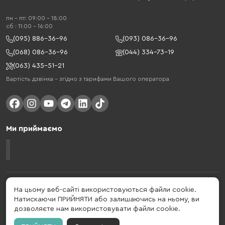
пн - пт: 09:00 - 18:00
cб : 11:00 - 16:00
(095) 886-36-96
(093) 086-36-96
(068) 086-36-96
(044) 334-73-19
(063) 435-51-21
Вартість дзвінка – згідно з тарифами Вашого оператора
Ми приймаємо
Gelius - український бренд, який активно розвивається у сфері смарт
На цьому веб-сайті використовуються файли cookie.
гаджетів та мобільних аксесуарів. Бренд заснований в 2013 році. Gelius
Натискаючи ПРИЙНЯТИ або залишаючись на ньому, ви
- це набагато більше ніж просто бренд, це стиль життя, який об'єднує в
дозволяєте нам використовувати файли cookie.
собі драйв, радість, швидкість, новації і практичність.