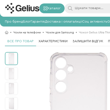
Каталог
Про бренд
Блог
Гарантія
Доставка і оплата
Акції
Соц активність
G
Чохли на телефони
Чохли для Samsung
Чохол Gelius Ultra Th
ВСЕ ПРО ТОВАР
ХАРАКТЕРИСТИКИ
ЗАЛИШИТИ ВІДГУК