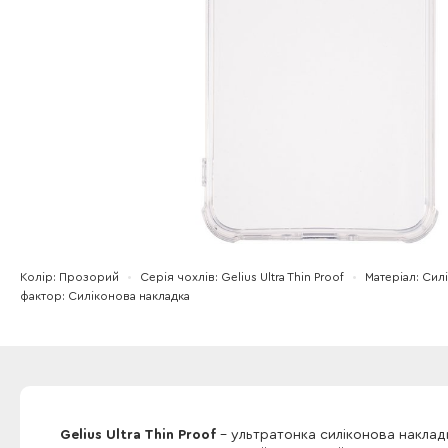
Колір
Прозорий
Серія чохлів
Gelius Ultra Thin Proof
Матеріал
Сил
фактор
Силіконова накладка
Gelius Ultra Thin Proof
- ультратонка силіконова наклад