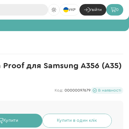
УКР
Увійти
0
n Proof для Samsung A356 (A35)
Код:
00000097679
В наявності
Купити
Купити в один клік