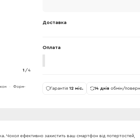
Доставка
Оплата
1
/
4
ікон
Форм-
Гарантія
12 міс.
14 днів
обмін/повер
ка. Чохол ефективно захистить ваш смартфон від потертостей,