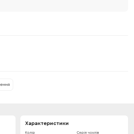
нення
Характеристики
Колір
Серія чохлів