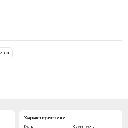
нення
Характеристики
Колір
Серія чохлів