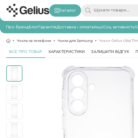
Каталог
Про бренд
Блог
Гарантія
Доставка і оплата
Акції
Соц активність
G
Чохли на телефони
Чохли для Samsung
Чохол Gelius Ultra Th
ВСЕ ПРО ТОВАР
ХАРАКТЕРИСТИКИ
ЗАЛИШИТИ ВІДГУК