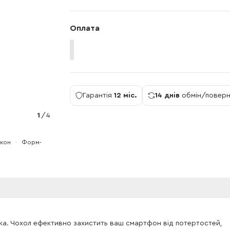
Оплата
Гарантія
12 міс.
14 днів
обмін/повер
1
/
4
ікон
Форм-
ка. Чохол ефективно захистить ваш смартфон від потертостей,