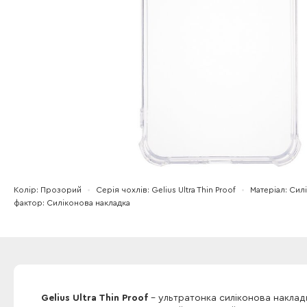
Колір
Прозорий
Серія чохлів
Gelius Ultra Thin Proof
Матеріал
Сил
фактор
Силіконова накладка
Gelius Ultra Thin Proof
- ультратонка силіконова наклад