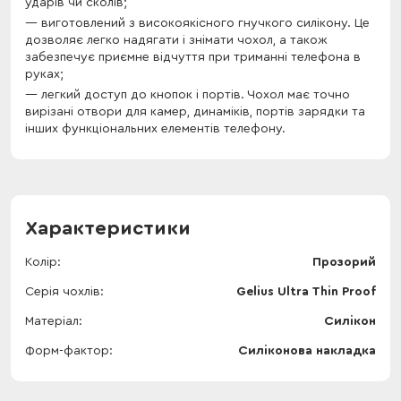
ударів чи сколів;
виготовлений з високоякісного гнучкого силікону. Це
дозволяє легко надягати і знімати чохол, а також
забезпечує приємне відчуття при триманні телефона в
руках;
легкий доступ до кнопок і портів. Чохол має точно
вирізані отвори для камер, динаміків, портів зарядки та
інших функціональних елементів телефону.
Характеристики
Колір
Прозорий
Серія чохлів
Gelius Ultra Thin Proof
Матеріал
Силікон
Форм-фактор
Силіконова накладка