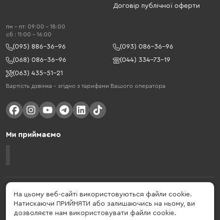
Договір публічної оферти
пн - пт: 09:00 - 18:00
cб : 11:00 - 16:00
(095) 886-36-96
(093) 086-36-96
(068) 086-36-96
(044) 334-73-19
(063) 435-51-21
Вартість дзвінка – згідно з тарифами Вашого оператора
Ми приймаємо
Gelius - український бренд, який активно розвивається у сфері смарт
На цьому веб-сайті використовуються файли cookie.
гаджетів та мобільних аксесуарів. Бренд заснований в 2013 році. Gelius
Натискаючи ПРИЙНЯТИ або залишаючись на ньому, ви
- це набагато більше ніж просто бренд, це стиль життя, який об'єднує в
дозволяєте нам використовувати файли cookie.
собі драйв, радість, швидкість, новації і практичність.