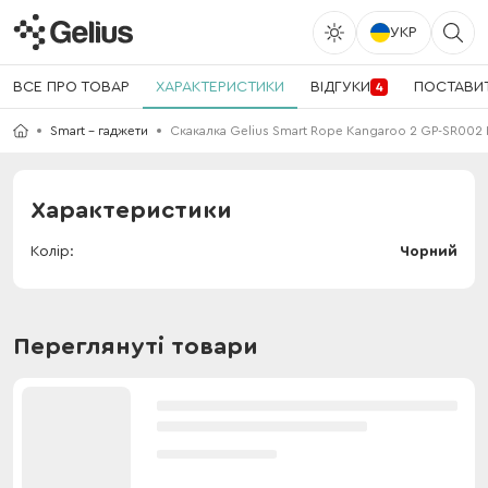
УКР
ВСЕ ПРО ТОВАР
ХАРАКТЕРИСТИКИ
ВІДГУКИ
ПОСТАВИ
4
Smart - гаджети
Скакалка Gelius Smart Rope Kangaroo 2 GP-SR002 
Характеристики
Колір
Чорний
Переглянуті товари