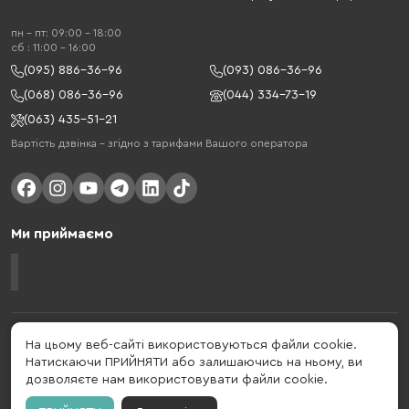
пн - пт: 09:00 - 18:00
cб : 11:00 - 16:00
(095) 886-36-96
(093) 086-36-96
(068) 086-36-96
(044) 334-73-19
(063) 435-51-21
Вартість дзвінка – згідно з тарифами Вашого оператора
Ми приймаємо
Gelius - український бренд, який активно розвивається у сфері смарт
На цьому веб-сайті використовуються файли cookie.
гаджетів та мобільних аксесуарів. Бренд заснований в 2013 році. Gelius
Натискаючи ПРИЙНЯТИ або залишаючись на ньому, ви
- це набагато більше ніж просто бренд, це стиль життя, який об'єднує в
дозволяєте нам використовувати файли cookie.
собі драйв, радість, швидкість, новації і практичність.