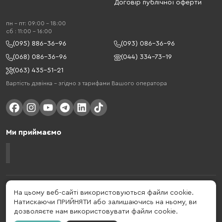
Договір публічної оферти
пн - пт: 09:00 - 18:00
cб : 11:00 - 16:00
(095) 886-36-96
(093) 086-36-96
(068) 086-36-96
(044) 334-73-19
(063) 435-51-21
Вартість дзвінка – згідно з тарифами Вашого оператора
Ми приймаємо
Gelius - український бренд, який активно розвивається у сфері смарт
На цьому веб-сайті використовуються файли cookie.
гаджетів та мобільних аксесуарів. Бренд заснований в 2013 році. Gelius
Натискаючи ПРИЙНЯТИ або залишаючись на ньому, ви
- це набагато більше ніж просто бренд, це стиль життя, який об'єднує в
дозволяєте нам використовувати файли cookie.
собі драйв, радість, швидкість, новації і практичність.