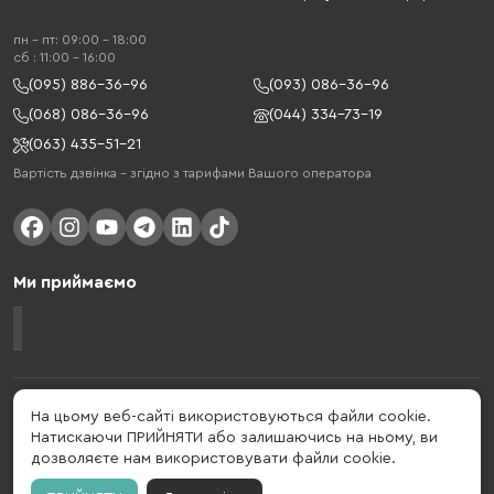
пн - пт: 09:00 - 18:00
cб : 11:00 - 16:00
(095) 886-36-96
(093) 086-36-96
(068) 086-36-96
(044) 334-73-19
(063) 435-51-21
Вартість дзвінка – згідно з тарифами Вашого оператора
Ми приймаємо
Gelius - український бренд, який активно розвивається у сфері смарт
На цьому веб-сайті використовуються файли cookie.
гаджетів та мобільних аксесуарів. Бренд заснований в 2013 році. Gelius
Натискаючи ПРИЙНЯТИ або залишаючись на ньому, ви
- це набагато більше ніж просто бренд, це стиль життя, який об'єднує в
дозволяєте нам використовувати файли cookie.
собі драйв, радість, швидкість, новації і практичність.