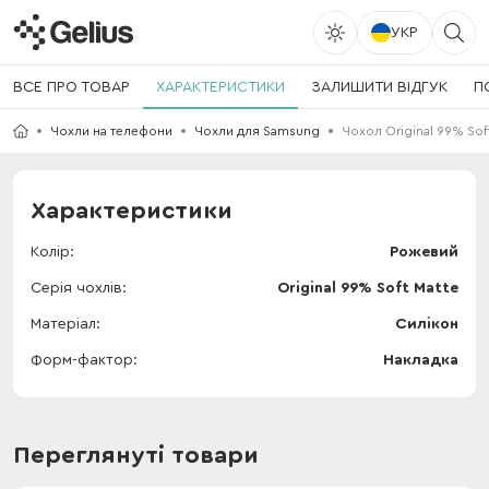
УКР
ВСЕ ПРО ТОВАР
ХАРАКТЕРИСТИКИ
ЗАЛИШИТИ ВІДГУК
П
Чохли на телефони
Чохли для Samsung
Чохол Original 99% Sof
Характеристики
Колір
Рожевий
Серія чохлів
Original 99% Soft Matte
Матеріал
Силікон
Форм-фактор
Накладка
Переглянуті товари