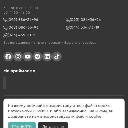
пн - пт: 09:00 - 18:00
cб : 11:00 - 16:00
(095) 886-36-96
(093) 086-36-96
(068) 086-36-96
(044) 334-73-19
(063) 435-51-21
Вартість дзвінка – згідно з тарифами Вашого оператора
Ми приймаємо
Gelius - український бренд, який активно розвивається у сфері смарт
На цьому веб-сайті використовуються файли cookie.
гаджетів та мобільних аксесуарів. Бренд заснований в 2013 році. Gelius
Натискаючи ПРИЙНЯТИ або залишаючись на ньому, ви
- це набагато більше ніж просто бренд, це стиль життя, який об'єднує в
дозволяєте нам використовувати файли cookie.
собі драйв, радість, швидкість, новації і практичність.
ПРИЙНЯТИ
Детальніше