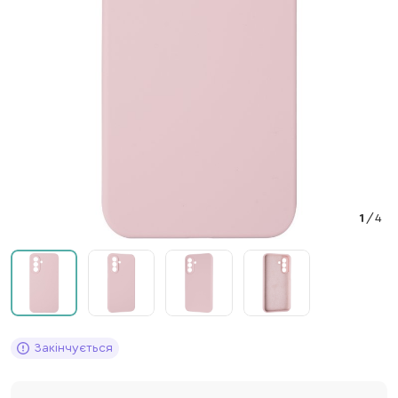
1
/
4
Закінчується