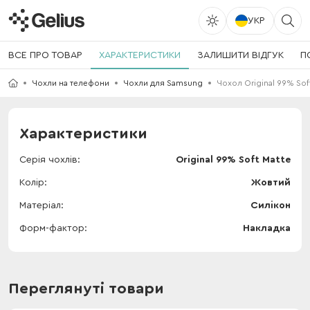
УКР
ВСЕ ПРО ТОВАР
ХАРАКТЕРИСТИКИ
ЗАЛИШИТИ ВІДГУК
П
Чохли на телефони
Чохли для Samsung
Чохол Original 99% Sof
Характеристики
Серія чохлів
Original 99% Soft Matte
Колір
Жовтий
Матеріал
Силікон
Форм-фактор
Накладка
Переглянуті товари