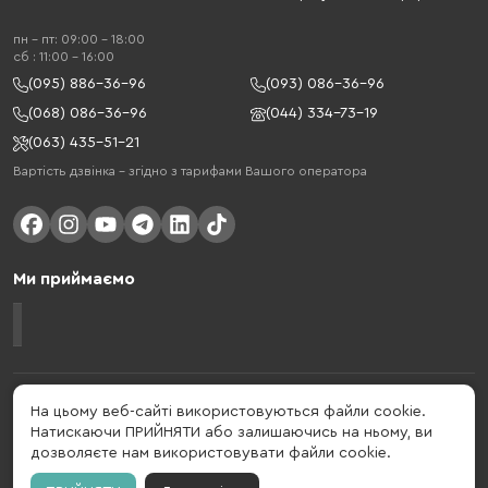
пн - пт: 09:00 - 18:00
cб : 11:00 - 16:00
(095) 886-36-96
(093) 086-36-96
(068) 086-36-96
(044) 334-73-19
(063) 435-51-21
Вартість дзвінка – згідно з тарифами Вашого оператора
Ми приймаємо
Gelius - український бренд, який активно розвивається у сфері смарт
На цьому веб-сайті використовуються файли cookie.
гаджетів та мобільних аксесуарів. Бренд заснований в 2013 році. Gelius
Натискаючи ПРИЙНЯТИ або залишаючись на ньому, ви
- це набагато більше ніж просто бренд, це стиль життя, який об'єднує в
дозволяєте нам використовувати файли cookie.
собі драйв, радість, швидкість, новації і практичність.