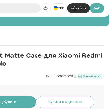
УКР
Увійти
0
ft Matte Case для Xiaomi Redmi
do
Код:
00000102885
В наявності
Купити
Купити в один клік