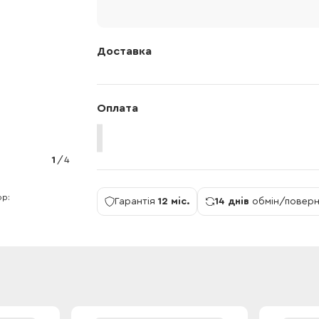
Доставка
Оплата
1
/
4
ор
Гарантія
12 міс.
14 днів
обмін/повер