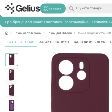
Каталог
Про бренд
Блог
Гарантія
Доставка і оплата
Акції
Соц активність
G
Чохли на телефони
Чохли для Xiaomi
Чохол Original 99% Soft
ВСЕ ПРО ТОВАР
ХАРАКТЕРИСТИКИ
ЗАЛИШИТИ ВІДГУК