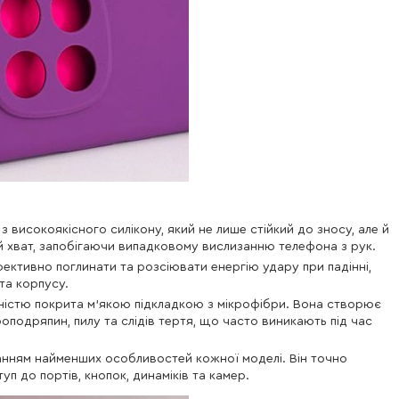
з високоякісного силікону, який не лише стійкий до зносу, але й
й хват, запобігаючи випадковому вислизанню телефона з рук.
ективно поглинати та розсіювати енергію удару при падінні,
та корпусу.
вністю покрита м’якою підкладкою з мікрофібри. Вона створює
оподряпин, пилу та слідів тертя, що часто виникають під час
нням найменших особливостей кожної моделі. Він точно
 до портів, кнопок, динаміків та камер.