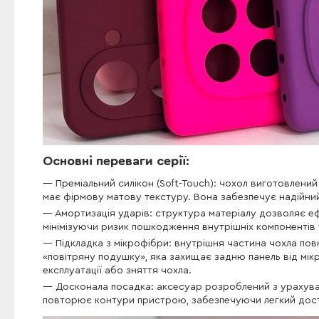
Основні переваги серії:
Преміальний силікон (Soft-Touch): чохол виготовлений 
має фірмову матову текстуру. Вона забезпечує надійни
Амортизація ударів: структура матеріалу дозволяє еф
мінімізуючи ризик пошкодження внутрішніх компонентів 
Підкладка з мікрофібри: внутрішня частина чохла по
«повітряну подушку», яка захищає задню панель від мікр
експлуатації або зняття чохла.
Досконала посадка: аксесуар розроблений з урахува
повторює контури пристрою, забезпечуючи легкий доступ