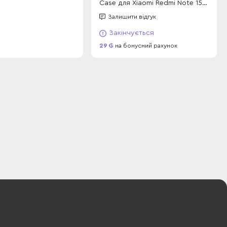
Case для Xiaomi Redmi Note 15
Pro 4G EU/GL (163mm) Bordo
Залишити відгук
Закінчується
29
на бонусний рахунок