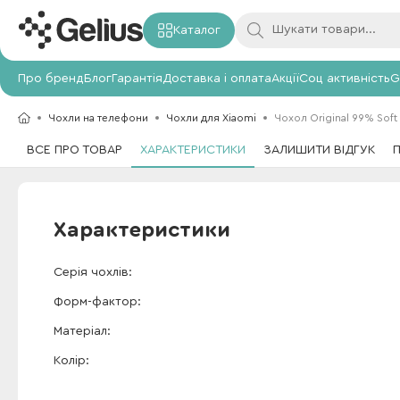
Каталог
Про бренд
Блог
Гарантія
Доставка і оплата
Акції
Соц активність
G
Чохли на телефони
Чохли для Xiaomi
Чохол Original 99% Soft
ВСЕ ПРО ТОВАР
ХАРАКТЕРИСТИКИ
ЗАЛИШИТИ ВІДГУК
Характеристики
Серія чохлів
Форм-фактор
Матеріал
Колір