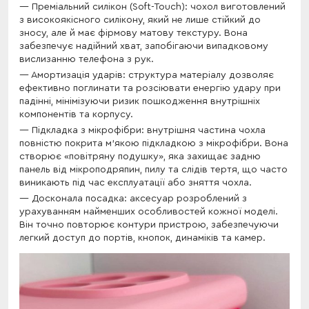
Преміальний силікон (Soft-Touch): чохол виготовлений
з високоякісного силікону, який не лише стійкий до
зносу, але й має фірмову матову текстуру. Вона
забезпечує надійний хват, запобігаючи випадковому
вислизанню телефона з рук.
Амортизація ударів: структура матеріалу дозволяє
ефективно поглинати та розсіювати енергію удару при
падінні, мінімізуючи ризик пошкодження внутрішніх
компонентів та корпусу.
Підкладка з мікрофібри: внутрішня частина чохла
повністю покрита м’якою підкладкою з мікрофібри. Вона
створює «повітряну подушку», яка захищає задню
панель від мікроподряпин, пилу та слідів тертя, що часто
виникають під час експлуатації або зняття чохла.
Досконала посадка: аксесуар розроблений з
урахуванням найменших особливостей кожної моделі.
Він точно повторює контури пристрою, забезпечуючи
легкий доступ до портів, кнопок, динаміків та камер.