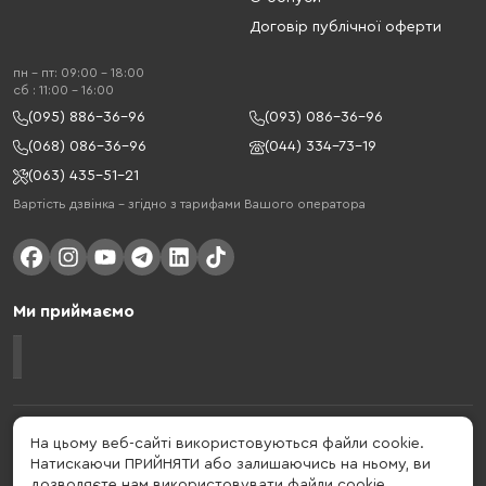
Договір публічної оферти
пн - пт: 09:00 - 18:00
cб : 11:00 - 16:00
(095) 886-36-96
(093) 086-36-96
(068) 086-36-96
(044) 334-73-19
(063) 435-51-21
Вартість дзвінка – згідно з тарифами Вашого оператора
Ми приймаємо
Gelius - український бренд, який активно розвивається у сфері смарт
На цьому веб-сайті використовуються файли cookie.
гаджетів та мобільних аксесуарів. Бренд заснований в 2013 році. Gelius
Натискаючи ПРИЙНЯТИ або залишаючись на ньому, ви
- це набагато більше ніж просто бренд, це стиль життя, який об'єднує в
дозволяєте нам використовувати файли cookie.