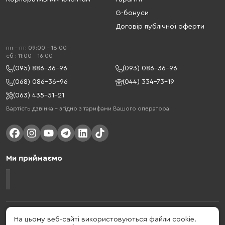
G-бонуси
Договір публічної оферти
пн - пт: 09:00 - 18:00
cб : 11:00 - 16:00
(095) 886-36-96
(093) 086-36-96
(068) 086-36-96
(044) 334-73-19
(063) 435-51-21
Вартість дзвінка – згідно з тарифами Вашого оператора
Ми приймаємо
Gelius - український бренд, який активно розвивається у сфері смарт
На цьому веб-сайті використовуються файли cookie.