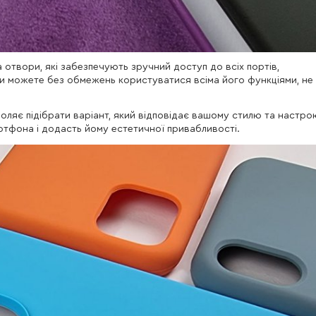
а отвори, які забезпечують зручний доступ до всіх портів,
Ви можете без обмежень користуватися всіма його функціями, не
оляє підібрати варіант, який відповідає вашому стилю та настро
ртфона і додасть йому естетичної привабливості.