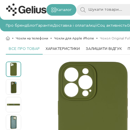
Каталог
Про бренд
Блог
Гарантія
Доставка і оплата
Акції
Соц активність
G
Чохли на телефони
Чохли для Apple iPhone
Чохол Original Ful
ВСЕ ПРО ТОВАР
ХАРАКТЕРИСТИКИ
ЗАЛИШИТИ ВІДГУК