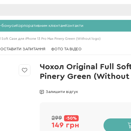
-бонуси
Корпоративним клієнтам
Контакти
l Soft Case для iPhone 13 Pro Max Pinery Green (Without logo)
ПОСТАВИТИ ЗАПИТАННЯ
ФОТО ТА ВІДЕО
Чохол Original Full So
Pinery Green (Without
Залишити відгук
299
-50%
149 грн