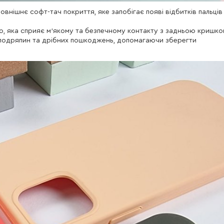
внішнє софт-тач покриття, яке запобігає появі відбитків пальців 
ю, яка сприяє м'якому та безпечному контакту з задньою кришк
подряпин та дрібних пошкоджень, допомагаючи зберегти