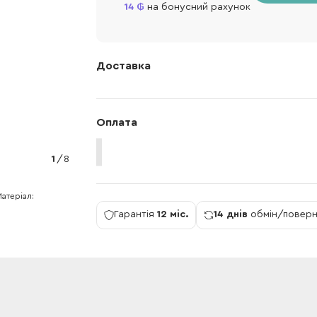
14
на бонусний рахунок
Доставка
Оплата
1
/
8
Матеріал
Гарантія
12 міс.
14 днів
обмін/повер