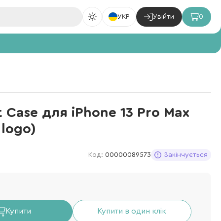
УКР
Увійти
0
ft Case для iPhone 13 Pro Max
 logo)
Код:
00000089573
Закінчується
Купити
Купити в один клік