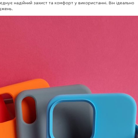
оєднує надійний захист та комфорт у використанні. Він ідеально
джень.