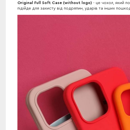
Original Full Soft Case (without logo)
- це чохол, який п
підійде для захисту від подряпин, ударів та інших пошко