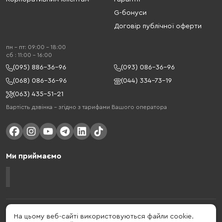
G-бонуси
Договір публічної оферти
пн - пт: 09:00 - 18:00
cб : 11:00 - 16:00
(095) 886-36-96
(093) 086-36-96
(068) 086-36-96
(044) 334-73-19
(063) 435-51-21
Вартість дзвінка – згідно з тарифами Вашого оператора
Ми приймаємо
Gelius - український бренд, який активно розвивається у сфері смарт
На цьому веб-сайті використовуються файли cookie.