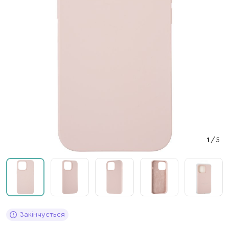
1
/
5
Закінчується